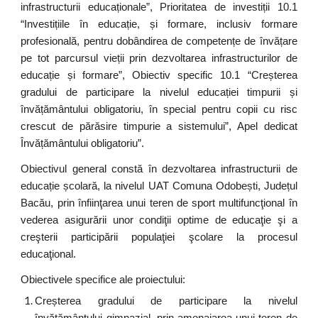
infrastructurii educaționale”, Prioritatea de investiții 10.1
“Investițiile în educație, și formare, inclusiv formare
profesională, pentru dobândirea de competențe de învățare
pe tot parcursul vieții prin dezvoltarea infrastructurilor de
educație și formare”, Obiectiv specific 10.1 “Creșterea
gradului de participare la nivelul educației timpurii și
învățământului obligatoriu, în special pentru copii cu risc
crescut de părăsire timpurie a sistemului”, Apel dedicat
Învățământului obligatoriu”.
Obiectivul general constă în dezvoltarea infrastructurii de
educație școlară, la nivelul UAT Comuna Odobești, Județul
Bacău, prin înfiinţarea unui teren de sport multifuncţional în
vederea asigurării unor condiţii optime de educaţie şi a
creşterii participării populaţiei şcolare la procesul
educaţional.
Obiectivele specifice ale proiectului:
Creșterea gradului de participare la nivelul
învăţământului gimnazial, prin amenajarea unui teren de