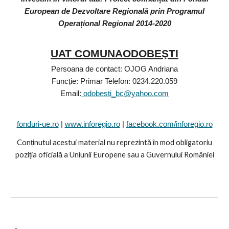
European de Dezvoltare Regională prin Programul
Operațional Regional 2014-2020
UAT COMUNAODOBEŞTI
Persoana de contact: OJOG Andriana
Funcție: Primar Telefon: 0234.220.059
Email:
odobesti_bc@yahoo.com
fonduri-ue.ro
|
www.inforegio.ro
|
facebook.com/inforegio.ro
Conținutul acestui material nu reprezintă în mod obligatoriu
poziția oficială a Uniunii Europene sau a Guvernului României