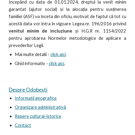
Începând cu data de 01.01.2024, dreptul la venit minim
garantat (ajutor social) și la alocația pentru susținerea
familiei (ASF) va înceta din oficiu, motivat de faptul că tot cu
acestă data vor intra în vigoare Legea nr. 196/2016 privind
venitul minim de incluziune
și H.G.R nr. 1154/2022
pentru aprobarea Normelor metodologice de aplicare a
prevederilor Legii.
Mai multe detalii -
click aici
.
Ghid informativ -
click aici
.
Despre Odobesti
Informatii geografice
Organizare administrativă
Repere cultural-istorice
Contact