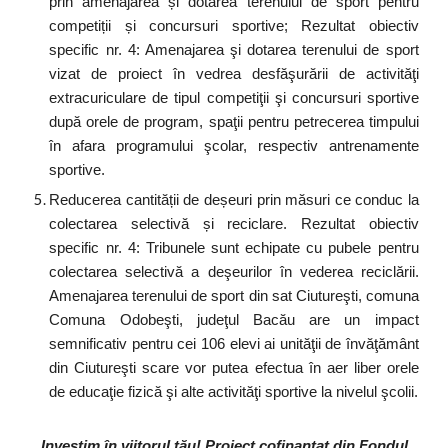
prin amenajarea și dotarea terenului de sport pentru
competiții și concursuri sportive; Rezultat obiectiv
specific nr. 4: Amenajarea şi dotarea terenului de sport
vizat de proiect în vedrea desfăşurării de activităţi
extracuriculare de tipul competiţii şi concursuri sportive
după orele de program, spaţii pentru petrecerea timpului
în afara programului şcolar, respectiv antrenamente
sportive.
Reducerea cantității de deșeuri prin măsuri ce conduc la
colectarea selectivă și reciclare. Rezultat obiectiv
specific nr. 4: Tribunele sunt echipate cu pubele pentru
colectarea selectivă a deşeurilor în vederea reciclării.
Amenajarea terenului de sport din sat Ciutureşti, comuna
Comuna Odobeşti, judeţul Bacău are un impact
semnificativ pentru cei 106 elevi ai unităţii de învăţământ
din Ciutureşti scare vor putea efectua în aer liber orele
de educaţie fizică şi alte activităţi sportive la nivelul şcolii.
Investim în viitorul tău! Proiect cofinanțat din Fondul