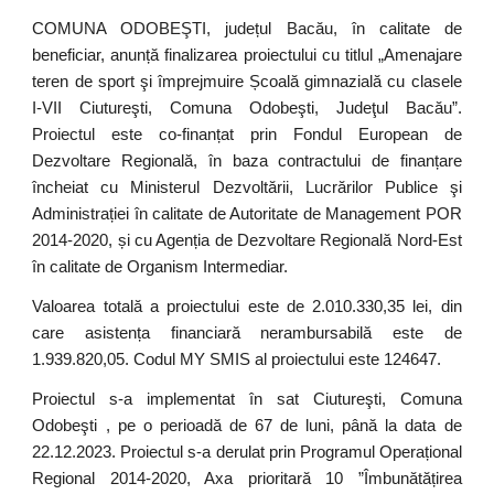
COMUNA ODOBEŞTI, județul Bacău, în calitate de
beneficiar, anunță finalizarea proiectului cu titlul „Amenajare
teren de sport şi împrejmuire Școală gimnazială cu clasele
I-VII Ciutureşti, Comuna Odobeşti, Judeţul Bacău”.
Proiectul este co-finanțat prin Fondul European de
Dezvoltare Regională, în baza contractului de finanțare
încheiat cu Ministerul Dezvoltării, Lucrărilor Publice şi
Administrației în calitate de Autoritate de Management POR
2014-2020, și cu Agenția de Dezvoltare Regională Nord-Est
în calitate de Organism Intermediar.
Valoarea totală a proiectului este de 2.010.330,35 lei, din
care asistența financiară nerambursabilă este de
1.939.820,05. Codul MY SMIS al proiectului este 124647.
Proiectul s-a implementat în sat Ciutureşti, Comuna
Odobeşti , pe o perioadă de 67 de luni, până la data de
22.12.2023. Proiectul s-a derulat prin Programul Operațional
Regional 2014-2020, Axa prioritară 10 ”Îmbunătățirea