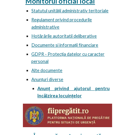
Monitorul oficial local
Statutul unității administrativ teritoriale
Regulament privind procedurile
administrative
Hotărârile autoritatii deliberative
Documente si informații financiare
GDPR - Protecția datelor cu caracter
personal
Alte documente
Anunțuri diverse
Anunț privind ajutorul pentru
încălzirea locuințelor