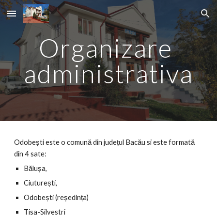
Skip to main content
Skip to navigation
Organizare 
administrativa
Odobești este o comună din județul Bacău si este formată 
din 4 sate:
Bălușa,
Ciuturești,
Odobești (reședința) 
Tisa-Silvestri